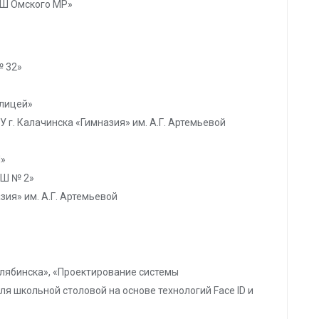
ОШ Омского МР»
№ 32»
 лицей»
У г. Калачинска «Гимназия» им. А.Г. Артемьевой
Ш»
ОШ № 2»
зия» им. А.Г. Артемьевой
елябинска», «Проектирование системы
 школьной столовой на основе технологий Face ID и