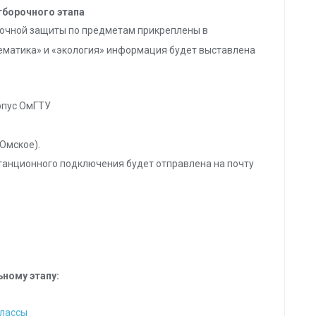
отборочного этапа
 очной защиты по предметам прикреплены в
тематика» и «экология» информация будет выставлена
орпус ОмГТУ
 Омское).
танционного подключения будет отправлена на почту
ному этапу:
лассы