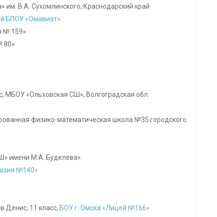
» им. В.А. Сухомлинского, Краснодарский край
й БПОУ «Омавиат»
я № 159»
№ 80»
с, МБОУ «Ольховская СШ», Волгоградская обл.
зированная физико-математическая школа №35 городского
Ш» имени М.А. Буделева»
назия №140»
 Денис, 11 класс,
БОУ г. Омска «Лицей №166»