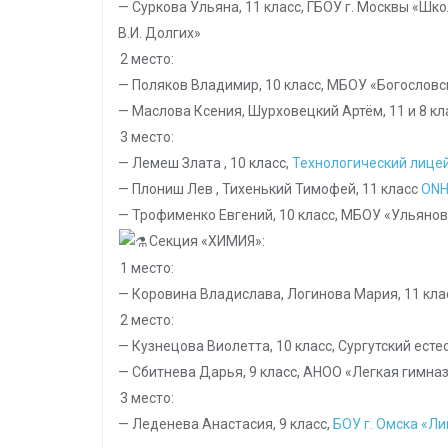
— Суркова Ульяна, 11 класс, ГБОУ г. Москвы «Ш
В.И. Долгих»
2 место:
— Поляков Владимир, 10 класс, МБОУ «Богослов
— Маслова Ксения, Шурховецкий Артём, 11 и 8 кл
3 место:
— Лемеш Злата , 10 класс,
Технологический лицей
— Плониш Лев , Тихенький Тимофей, 11 класс
ONHP
— Трофименко Евгений, 10 класс, МБОУ «Ульяно
Секция «ХИМИЯ»:
1 место:
— Коровина Владислава, Логинова Мария, 11 кла
2 место:
— Кузнецова Виолетта, 10 класс, Сургутский ест
— Сбитнева Дарья, 9 класс, АНОО «Легкая гимназ
3 место:
— Леденева Анастасия, 9 класс,
БОУ г. Омска «Л