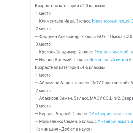
Возрастная категория «1-3 классы»
1 место:
— Климентьев Иван, 3 класс,
Инженерный лицей 
2 место:
— Федянин Александр, 3 класс, БОУ г. Омска «СО
3 место:
— Краснок Владимир, 2 класс,
Технологический л
— Иванов Артемий, 2 класс,
Инженерный лицей Б
Возрастная категория «4-6 классы»
1 место:
— Абрамова Алина, 4 класс, ГАОУ Саратовской о
2 место:
— Абакиров Семён, 5 класс, МАОУ СОШ №2, Сверд
3 место:
— Кирьяш Андрей, 4 класс,
ОУ «Таврическая школ
— Москаленко Семён, 5 класс,
ОУ «Таврическая ш
Номинация «Дебют в науке»