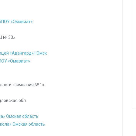
БПОУ «Омавиат»
Ш № 33»
ицей «Авангард» | Омск
ПОУ «Омавиат»
бласти «Гимназия № 1»
ловская обл.
а» Омская область
кола» Омская область