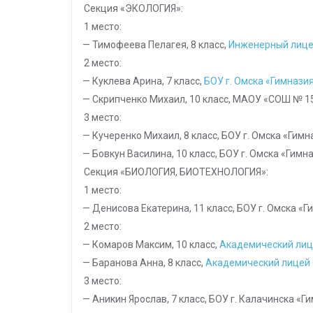
Секция «ЭКОЛОГИЯ»:
1 место:
— Тимофеева Пелагея, 8 класс,
Инженерный лице
2 место:
— Куклева Арина, 7 класс,
БОУ г. Омска «Гимнази
— Скрипченко Михаил, 10 класс, МАОУ «СОШ № 156
3 место:
— Кучеренко Михаил, 8 класс, БОУ г. Омска «Гим
— Бовкун Василина, 10 класс, БОУ г. Омска «Гимн
Секция «БИОЛОГИЯ, БИОТЕХНОЛОГИЯ»:
1 место:
— Денисова Екатерина, 11 класс, БОУ г. Омска «
2 место:
— Комаров Максим, 10 класс,
Академический ли
— Баранова Анна, 8 класс,
Академический лицей
3 место:
— Аникин Ярослав, 7 класс, БОУ г. Калачинска «Г