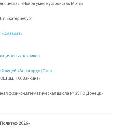
елябинска», «Новое умное устройство Мотя»
 г. Екатеринбург
 «Омавиат»
анция юных техников
й лицей «Авангард» | Омск
ОШ им. Н.О. Зайкина»
анная физико-математическая школа № 35 ГО Донецк»
Политех-2026»