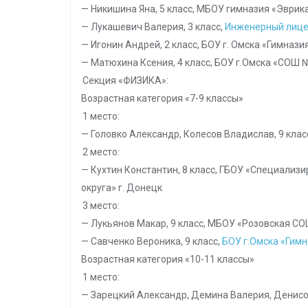
— Никишина Яна, 5 класс, МБОУ гимназия «Эврика
— Лукашевич Валерия, 3 класс,
Инженерный лице
— Игонин Андрей, 2 класс, БОУ г. Омска «Гимнази
— Матюхина Ксения, 4 класс, БОУ г.Омска «СОШ 
Секция «ФИЗИКА»:
Возрастная категория «7-9 классы»
1 место:
— Головко Александр, Колесов Владислав, 9 клас
2 место:
— Кухтин Константин, 8 класс, ГБОУ «Специали
округа» г. Донецк
3 место:
— Лукьянов Макар, 9 класс, МБОУ «Розовская СО
— Савченко Вероника, 9 класс,
БОУ г.Омска «Гим
Возрастная категория «10-11 классы»
1 место:
— Зарецкий Александр, Демина Валерия, Денисов