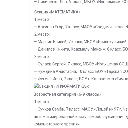
— Лиличенко Лев, 6 класс, МБОУ «Новоомская С
Секция «МАТЕМАТИКА»:
1 место:
— Архипов Егор, 7 класс, МАОУ «Средняя школа 
2 место:
— Маркин Елисей, 7 класс, МБОУ «Исилькульский
— Данилов Никита, Крахмаль Максим, 8 класс, БО
3 место:
— Сулаев Сергей, 7 класс, МБОУ «Иртышская СО
— Нуждина Анастасия, 10 класс, БОУ «Тарская С
— Фегеле Иван, 7 класс, БОУ г. Калачинска «Гимна
Секция «ИНФОРМАТИКА»:
Возрастная категория «6-9 классы»
1 место:
— Сучков Семён, 7 класс, МАОУ «Лицей № 97 г. Ч
автоматизированной кассы самообслуживания для
компьютерного зрения»