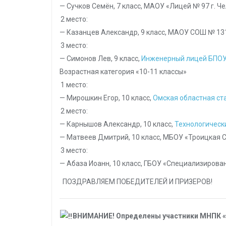
— Сучков Семён, 7 класс, МАОУ «Лицей № 97 г. Ч
2 место:
— Казанцев Александр, 9 класс, МАОУ СОШ № 131,
3 место:
— Симонов Лев, 9 класс,
Инженерный лицей БПОУ
Возрастная категория «10-11 классы»
1 место:
— Мирошкин Егор, 10 класс,
Омская областная ст
2 место:
— Карнышов Александр, 10 класс,
Технологически
— Матвеев Дмитрий, 10 класс, МБОУ «Троицкая С
3 место:
— Абаза Иоанн, 10 класс, ГБОУ «Специализиров
ПОЗДРАВЛЯЕМ ПОБЕДИТЕЛЕЙ И ПРИЗЕРОВ!
ВНИМАНИЕ! Определены участники МНПК «