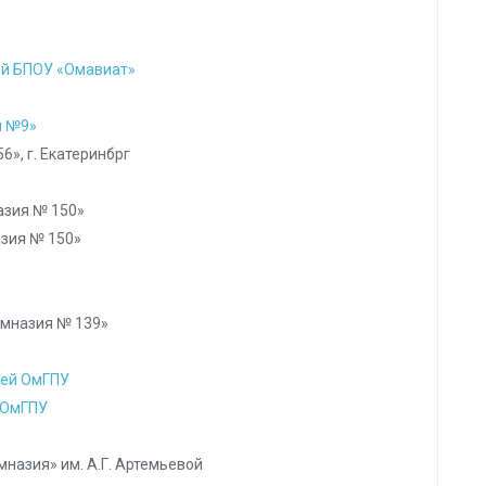
й БПОУ «Омавиат»
я №9»
», г. Екатеринбрг
назия № 150»
азия № 150»
Гимназия № 139»
цей ОмГПУ
 ОмГПУ
имназия» им. А.Г. Артемьевой