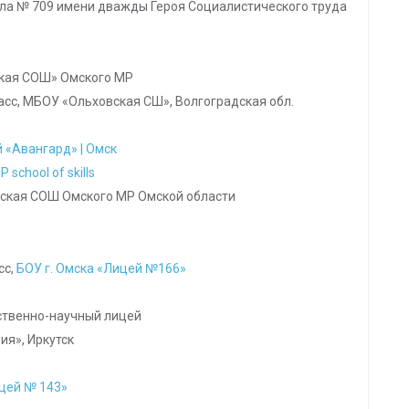
кола № 709 имени дважды Героя Социалистического труда
ская СОШ» Омского МР
асс, МБОУ «Ольховская СШ», Волгоградская обл.
 «Авангард» | Омск
 school of skills
вская СОШ Омского МР Омской области
сс,
БОУ г. Омска «Лицей №166»
ественно-научный лицей
ия», Иркутск
ицей № 143»